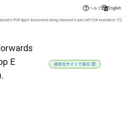
ヘルプ
English
laced in PDR.App E documents being released in part (ref FOIA exemption 7C).
Forwards
pp E
提供元サイトで表示
.