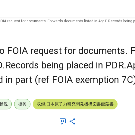
FOIA request for documents. Forwards documents listed in App D.Records being p
to FOIA request for documents. 
D.Records being placed in PDR.A
 in part (ref FOIA exemption 7C)
状況
復興
収録:日本原子力研究開発機構図書館蔵書