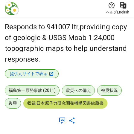
本文に飛ぶ
ヘルプ
English
Responds to 941007 ltr,providing copy
of geologic & USGS Moab 1:24,000
topographic maps to help understand
responses.
提供元サイトで表示
福島第一原発事故 (2011)
震災への備え
被災状況
復興
収録:日本原子力研究開発機構図書館蔵書