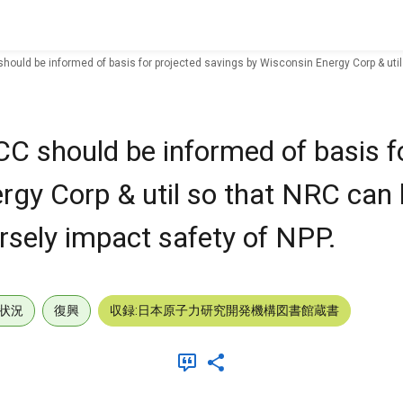
should be informed of basis for projected savings by Wisconsin Energy Corp & util
CC should be informed of basis f
rgy Corp & util so that NRC can
ersely impact safety of NPP.
状況
復興
収録:日本原子力研究開発機構図書館蔵書