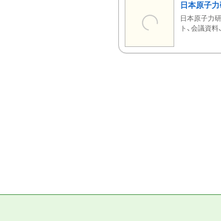
日本原子力
日本原子力研
ト、会議資料、