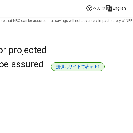
ヘルプ
English
 so that NRC can be assured that savings will not adversely impact safety of NPP.
or projected
 be assured
提供元サイトで表示