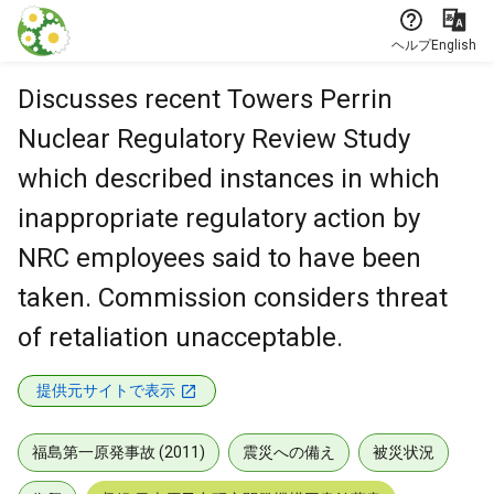
本文に飛ぶ
ヘルプ
English
Discusses recent Towers Perrin
Nuclear Regulatory Review Study
which described instances in which
inappropriate regulatory action by
NRC employees said to have been
taken. Commission considers threat
of retaliation unacceptable.
提供元サイトで表示
福島第一原発事故 (2011)
震災への備え
被災状況