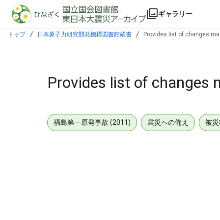
本文に飛ぶ
ギャラリー
トップ
日本原子力研究開発機構図書館蔵書
Provides list of changes mad
Provides list of changes 
福島第一原発事故 (2011)
震災への備え
被災
メタデータ