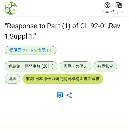
本文に飛ぶ
ヘルプ
English
"Response to Part (1) of GL 92-01,Rev
1,Suppl 1."
提供元サイトで表示
福島第一原発事故 (2011)
震災への備え
被災状況
復興
収録:日本原子力研究開発機構図書館蔵書
メタデータ