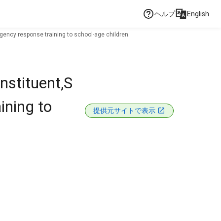
ヘルプ
English
gency response training to school-age children.
nstituent,S
ining to
提供元サイトで表示