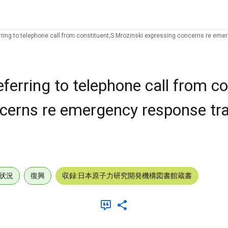
rring to telephone call from constituent,S Mrozinski expressing concerns re emer
ferring to telephone call from co
cerns re emergency response tra
状況
復興
収録:日本原子力研究開発機構図書館蔵書