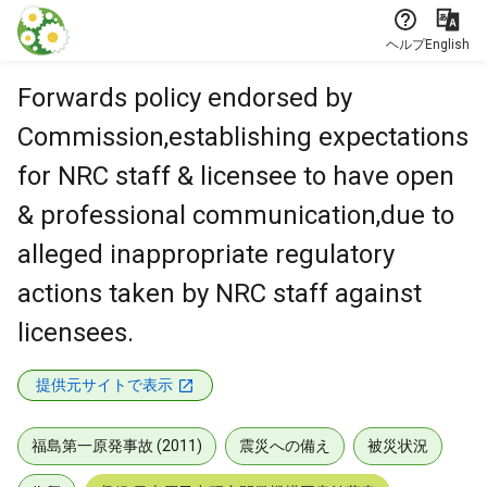
本文に飛ぶ
ヘルプ
English
Forwards policy endorsed by
Commission,establishing expectations
for NRC staff & licensee to have open
& professional communication,due to
alleged inappropriate regulatory
actions taken by NRC staff against
licensees.
提供元サイトで表示
福島第一原発事故 (2011)
震災への備え
被災状況