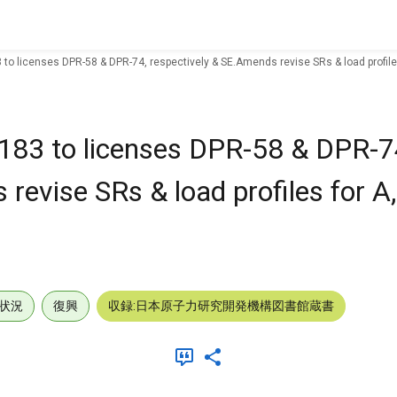
o licenses DPR-58 & DPR-74, respectively & SE.Amends revise SRs & load profiles f
83 to licenses DPR-58 & DPR-7
revise SRs & load profiles for A,
状況
復興
収録:日本原子力研究開発機構図書館蔵書