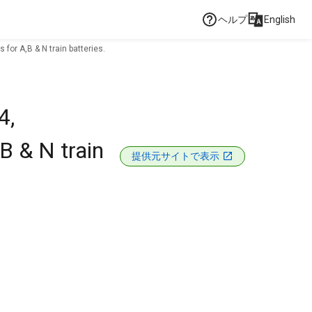
ヘルプ
English
or A,B & N train batteries.
4,
B & N train
提供元サイトで表示