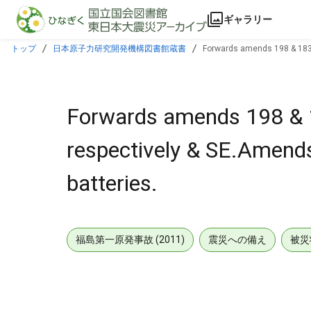
本文に飛ぶ
ギャラリー
トップ
日本原子力研究開発機構図書館蔵書
Forwards amends 198 & 183 t
Forwards amends 198 & 1
respectively & SE.Amends 
batteries.
福島第一原発事故 (2011)
震災への備え
被災