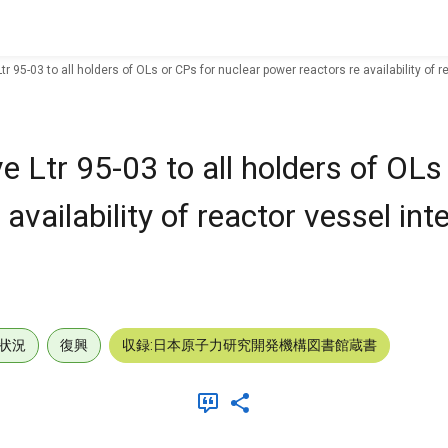
 95-03 to all holders of OLs or CPs for nuclear power reactors re availability of r
 Ltr 95-03 to all holders of OLs
availability of reactor vessel inte
状況
復興
収録:日本原子力研究開発機構図書館蔵書