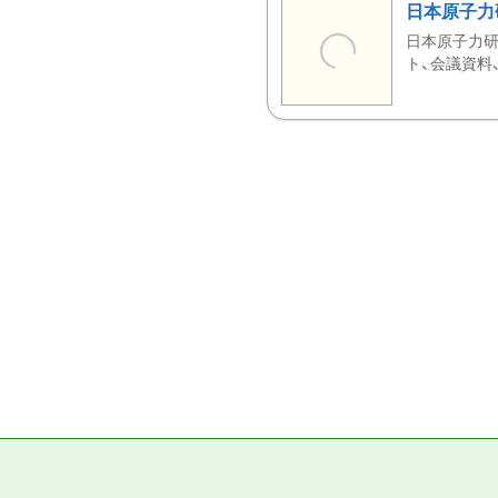
日本原子力
日本原子力研
ト、会議資料、