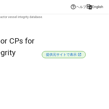
ヘルプ
English
eactor vessel integrity database.
 or CPs for
grity
提供元サイトで表示