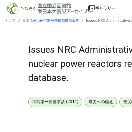
本文に飛ぶ
ギャラリー
トップ
日本原子力研究開発機構図書館蔵書
Issues NRC Administrative Ltr
Issues NRC Administrative
nuclear power reactors re 
database.
福島第一原発事故 (2011)
震災への備え
被災