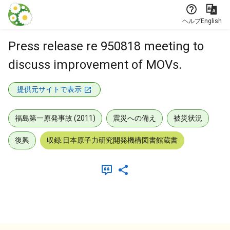
本文に飛ぶ
ヘルプ
English
Press release re 950818 meeting to
discuss improvement of MOVs.
提供元サイトで表示
福島第一原発事故 (2011)
震災への備え
被災状況
復興
収録:日本原子力研究開発機構図書館蔵書
メタデータ