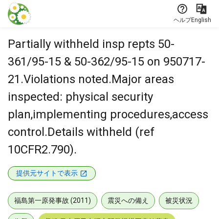
本文に飛ぶ
ヘルプ
English
Partially withheld insp repts 50-
361/95-15 & 50-362/95-15 on 950717-
21.Violations noted.Major areas
inspected: physical security
plan,implementing procedures,access
control.Details withheld (ref
10CFR2.790).
提供元サイトで表示
福島第一原発事故 (2011)
震災への備え
被災状況