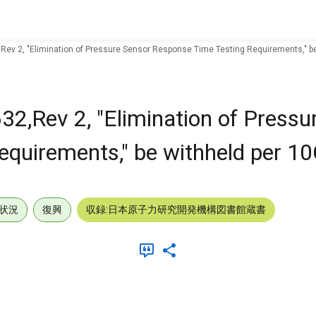
ev 2, "Elimination of Pressure Sensor Response Time Testing Requirements," be
,Rev 2, "Elimination of Pressu
equirements," be withheld per 1
状況
復興
収録:日本原子力研究開発機構図書館蔵書