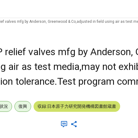
lief valves mfg by Anderson, Greenwood & Co,adjusted in field using air as test m
P relief valves mfg by Anderson
ng air as test media,may not exhib
ation tolerance.Test program co
状況
復興
収録:日本原子力研究開発機構図書館蔵書