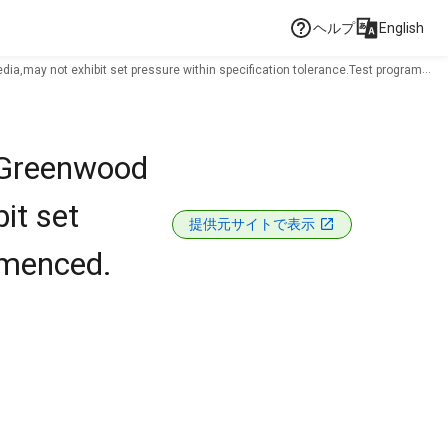
ヘルプ
English
edia,may not exhibit set pressure within specification tolerance.Test program
, Greenwood
it set
提供元サイトで表示
mmenced.