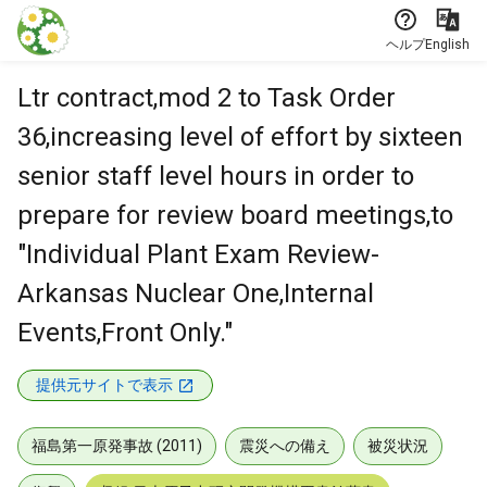
本文に飛ぶ
ヘルプ
English
Ltr contract,mod 2 to Task Order
36,increasing level of effort by sixteen
senior staff level hours in order to
prepare for review board meetings,to
"Individual Plant Exam Review-
Arkansas Nuclear One,Internal
Events,Front Only."
提供元サイトで表示
福島第一原発事故 (2011)
震災への備え
被災状況