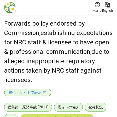
本文に飛ぶ
ヘルプ
English
Forwards policy endorsed by
Commission,establishing expectations
for NRC staff & licensee to have open
& professional communication,due to
alleged inappropriate regulatory
actions taken by NRC staff against
licensees.
提供元サイトで表示
福島第一原発事故 (2011)
震災への備え
被災状況