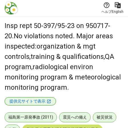
本文に飛ぶ
ヘルプ
English
Insp rept 50-397/95-23 on 950717-
20.No violations noted. Major areas
inspected:organization & mgt
controls,training & qualifications,QA
program,radiological environ
monitoring program & meteorological
monitoring program.
提供元サイトで表示
福島第一原発事故 (2011)
震災への備え
被災状況