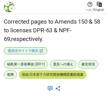
本文に飛ぶ
ヘルプ
English
Corrected pages to Amends 150 & 58
to licenses DPR-63 & NPF-
69,respectively.
提供元サイトで表示
福島第一原発事故 (2011)
震災への備え
被災状況
復興
収録:日本原子力研究開発機構図書館蔵書