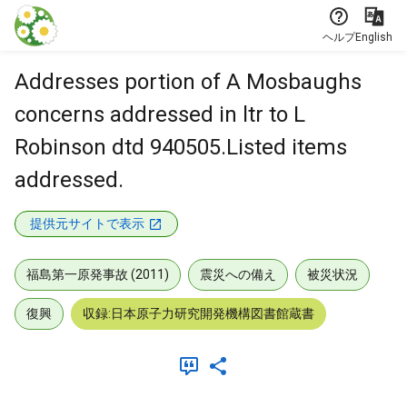
本文に飛ぶ
ヘルプ
English
Addresses portion of A Mosbaughs
concerns addressed in ltr to L
Robinson dtd 940505.Listed items
addressed.
提供元サイトで表示
福島第一原発事故 (2011)
震災への備え
被災状況
復興
収録:日本原子力研究開発機構図書館蔵書