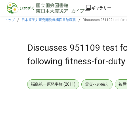
本文に飛ぶ
ギャラリー
トップ
日本原子力研究開発機構図書館蔵書
Discusses 951109 test for d
Discusses 951109 test fo
following fitness-for-dut
福島第一原発事故 (2011)
震災への備え
被災