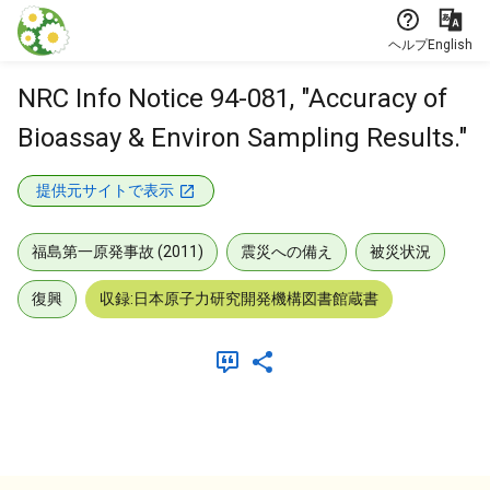
本文に飛ぶ
ヘルプ
English
NRC Info Notice 94-081, "Accuracy of
Bioassay & Environ Sampling Results."
提供元サイトで表示
福島第一原発事故 (2011)
震災への備え
被災状況
復興
収録:日本原子力研究開発機構図書館蔵書
メタデータ