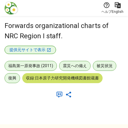
本文に飛ぶ
ヘルプ
English
Forwards organizational charts of
NRC Region I staff.
提供元サイトで表示
福島第一原発事故 (2011)
震災への備え
被災状況
復興
収録:日本原子力研究開発機構図書館蔵書
メタデータ