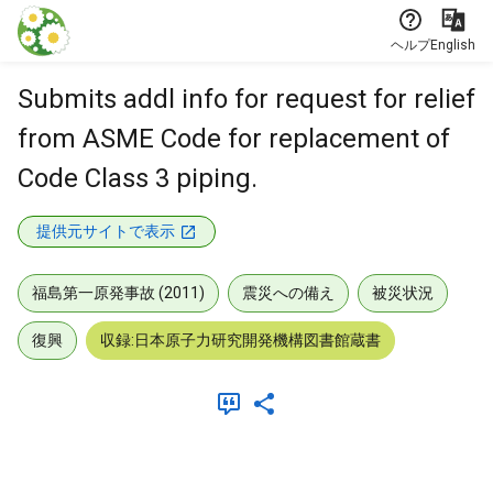
本文に飛ぶ
ヘルプ
English
Submits addl info for request for relief
from ASME Code for replacement of
Code Class 3 piping.
提供元サイトで表示
福島第一原発事故 (2011)
震災への備え
被災状況
復興
収録:日本原子力研究開発機構図書館蔵書