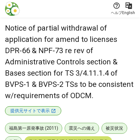
本文に飛ぶ
ヘルプ
English
Notice of partial withdrawal of
application for amend to licenses
DPR-66 & NPF-73 re rev of
Administrative Controls section &
Bases section for TS 3/4.11.1.4 of
BVPS-1 & BVPS-2 TSs to be consistent
w/requirements of ODCM.
提供元サイトで表示
福島第一原発事故 (2011)
震災への備え
被災状況