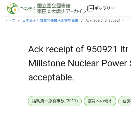
本文に飛ぶ
ギャラリー
トップ
日本原子力研究開発機構図書館蔵書
Ack receipt of 950921 ltr in
Ack receipt of 950921 ltr
Millstone Nuclear Power S
acceptable.
福島第一原発事故 (2011)
震災への備え
被災