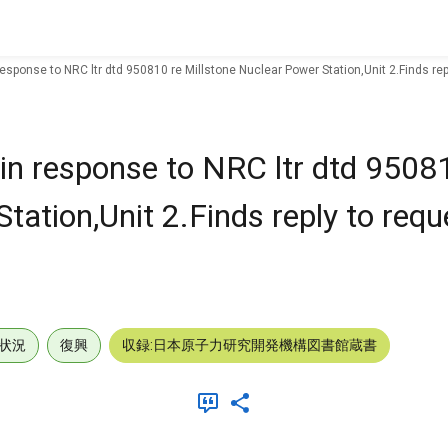
 response to NRC ltr dtd 950810 re Millstone Nuclear Power Station,Unit 2.Finds re
 in response to NRC ltr dtd 9508
tation,Unit 2.Finds reply to requ
状況
復興
収録:日本原子力研究開発機構図書館蔵書