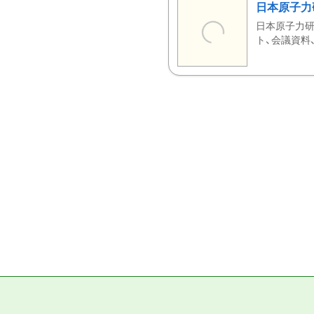
日本原子力
日本原子力研
ト、会議資料、