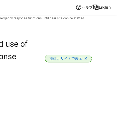
ヘルプ
English
ergency response functions until near site can be staffed.
d use of
ponse
提供元サイトで表示