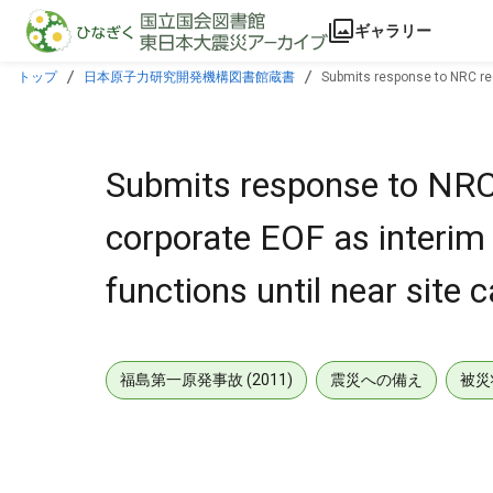
本文に飛ぶ
ギャラリー
トップ
日本原子力研究開発機構図書館蔵書
Submits response to NRC req
Submits response to NRC 
corporate EOF as interi
functions until near site 
福島第一原発事故 (2011)
震災への備え
被災