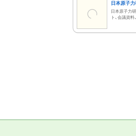
日本原子力
日本原子力研
ト、会議資料、