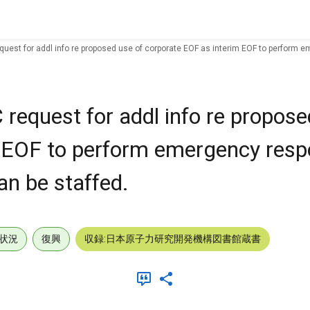
uest for addl info re proposed use of corporate EOF as interim EOF to perform em
request for addl info re propose
m EOF to perform emergency res
can be staffed.
状況
復興
収録:日本原子力研究開発機構図書館蔵書