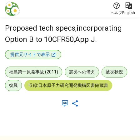
本文に飛ぶ
ヘルプ
English
Proposed tech specs,incorporating
Option B to 10CFR50,App J.
提供元サイトで表示
福島第一原発事故 (2011)
震災への備え
被災状況
復興
収録:日本原子力研究開発機構図書館蔵書
メタデータ