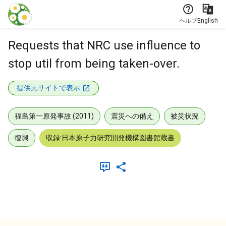
本文に飛ぶ
ヘルプ
English
Requests that NRC use influence to
stop util from being taken-over.
提供元サイトで表示
福島第一原発事故 (2011)
震災への備え
被災状況
復興
収録:日本原子力研究開発機構図書館蔵書
メタデータ