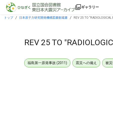
本文に飛ぶ
ギャラリー
トップ
日本原子力研究開発機構図書館蔵書
REV 25 TO "RADIOLOGICAL 
REV 25 TO "RADIOLOGI
福島第一原発事故 (2011)
震災への備え
被災
メタデータ