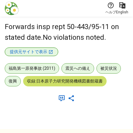
本文に飛ぶ
ヘルプ
English
Forwards insp rept 50-443/95-11 on
stated date.No violations noted.
提供元サイトで表示
福島第一原発事故 (2011)
震災への備え
被災状況
復興
収録:日本原子力研究開発機構図書館蔵書
メタデータ