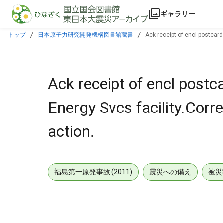
本文に飛ぶ
ギャラリー
トップ
日本原子力研究開発機構図書館蔵書
Ack receipt of encl postcar
Ack receipt of encl post
Energy Svcs facility.Cor
action.
福島第一原発事故 (2011)
震災への備え
被災