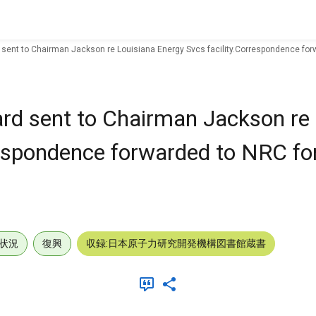
d sent to Chairman Jackson re Louisiana Energy Svcs facility.Correspondence forw
card sent to Chairman Jackson re
respondence forwarded to NRC fo
状況
復興
収録:日本原子力研究開発機構図書館蔵書