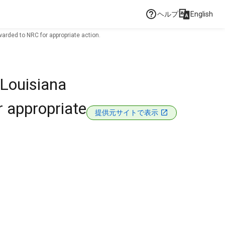
ヘルプ
English
arded to NRC for appropriate action.
 Louisiana
r appropriate
提供元サイトで表示