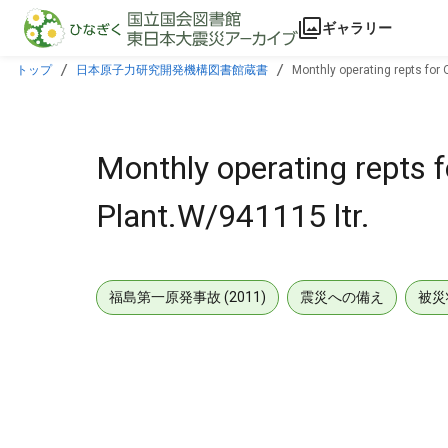
本文に飛ぶ
ギャラリー
トップ
日本原子力研究開発機構図書館蔵書
Monthly operating repts for 
Monthly operating repts f
Plant.W/941115 ltr.
福島第一原発事故 (2011)
震災への備え
被災