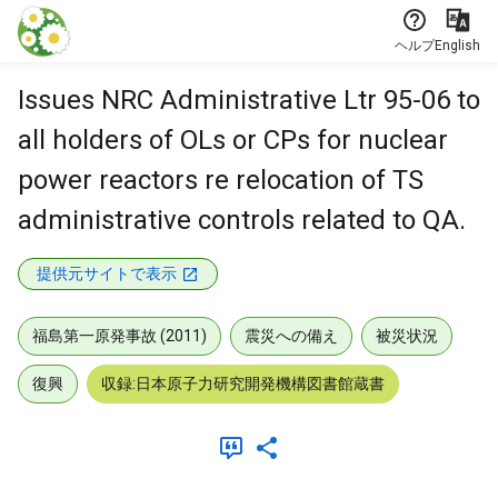
本文に飛ぶ
ヘルプ
English
Issues NRC Administrative Ltr 95-06 to
all holders of OLs or CPs for nuclear
power reactors re relocation of TS
administrative controls related to QA.
提供元サイトで表示
福島第一原発事故 (2011)
震災への備え
被災状況
復興
収録:日本原子力研究開発機構図書館蔵書