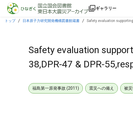
本文に飛ぶ
ギャラリー
トップ
日本原子力研究開発機構図書館蔵書
Safety evaluation supportin
Safety evaluation suppor
38,DPR-47 & DPR-55,respe
福島第一原発事故 (2011)
震災への備え
被災