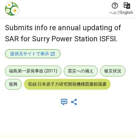
本文に飛ぶ
ヘルプ
English
Submits info re annual updating of
SAR for Surry Power Station ISFSI.
提供元サイトで表示
福島第一原発事故 (2011)
震災への備え
被災状況
復興
収録:日本原子力研究開発機構図書館蔵書
メタデータ