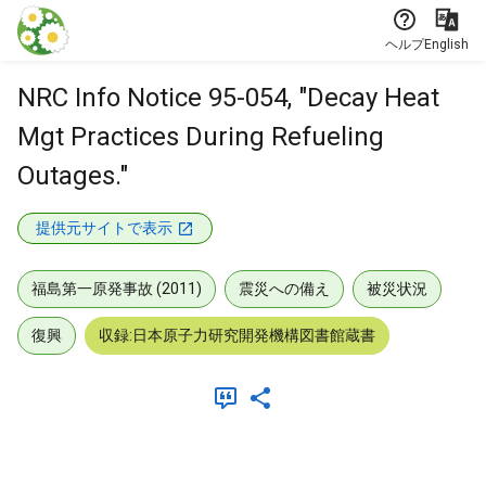
本文に飛ぶ
ヘルプ
English
NRC Info Notice 95-054, "Decay Heat
Mgt Practices During Refueling
Outages."
提供元サイトで表示
福島第一原発事故 (2011)
震災への備え
被災状況
復興
収録:日本原子力研究開発機構図書館蔵書