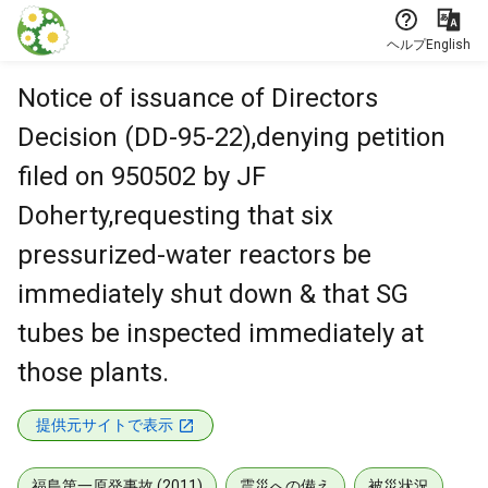
本文に飛ぶ
ヘルプ
English
Notice of issuance of Directors
Decision (DD-95-22),denying petition
filed on 950502 by JF
Doherty,requesting that six
pressurized-water reactors be
immediately shut down & that SG
tubes be inspected immediately at
those plants.
提供元サイトで表示
福島第一原発事故 (2011)
震災への備え
被災状況