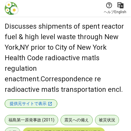
本文に飛ぶ
ヘルプ
English
Discusses shipments of spent reactor
fuel & high level waste through New
York,NY prior to City of New York
Health Code radioactive matls
regulation
enactment.Correspondence re
radioactive matls transportation encl.
提供元サイトで表示
福島第一原発事故 (2011)
震災への備え
被災状況