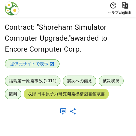
本文に飛ぶ
ヘルプ
English
Contract: "Shoreham Simulator
Computer Upgrade,"awarded to
Encore Computer Corp.
提供元サイトで表示
福島第一原発事故 (2011)
震災への備え
被災状況
復興
収録:日本原子力研究開発機構図書館蔵書