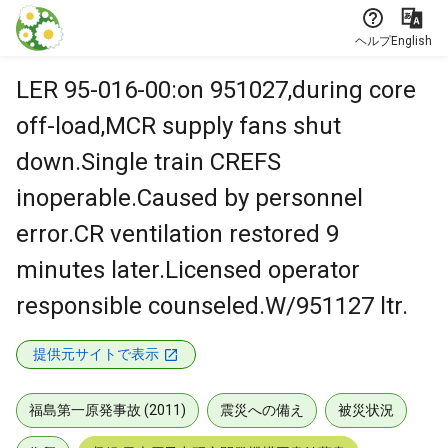
本文に飛ぶ
ヘルプ
English
LER 95-016-00:on 951027,during core
off-load,MCR supply fans shut
down.Single train CREFS
inoperable.Caused by personnel
error.CR ventilation restored 9
minutes later.Licensed operator
responsible counseled.W/951127 ltr.
提供元サイトで表示
福島第一原発事故 (2011)
震災への備え
被災状況