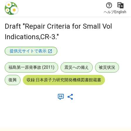
本文に飛ぶ
ヘルプ
English
Draft "Repair Criteria for Small Vol
Indications,CR-3."
提供元サイトで表示
福島第一原発事故 (2011)
震災への備え
被災状況
復興
収録:日本原子力研究開発機構図書館蔵書
メタデータ