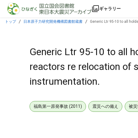
本文に飛ぶ
ギャラリー
トップ
日本原子力研究開発機構図書館蔵書
Generic Ltr 95-10 to all hol
Generic Ltr 95-10 to all 
reactors re relocation of
instrumentation.
福島第一原発事故 (2011)
震災への備え
被災