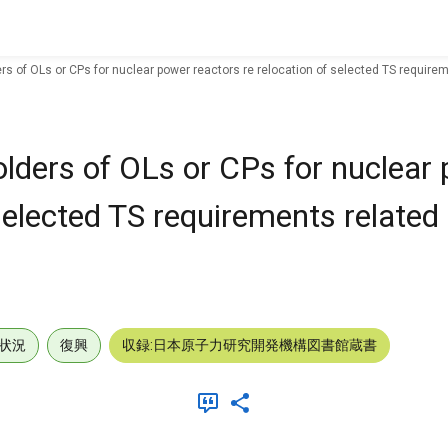
ders of OLs or CPs for nuclear power reactors re relocation of selected TS require
holders of OLs or CPs for nuclear
 selected TS requirements related 
状況
復興
収録:日本原子力研究開発機構図書館蔵書