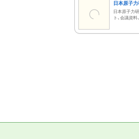
日本原子力
日本原子力研
ト、会議資料、