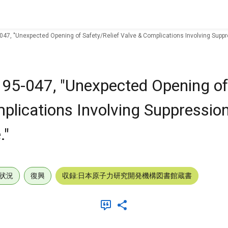
-047, "Unexpected Opening of Safety/Relief Valve & Complications Involving Suppr
 95-047, "Unexpected Opening of
mplications Involving Suppressio
."
状況
復興
収録:日本原子力研究開発機構図書館蔵書