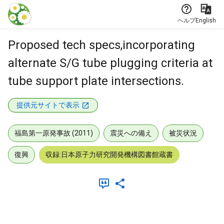
本文に飛ぶ
ヘルプ
English
Proposed tech specs,incorporating
alternate S/G tube plugging criteria at
tube support plate intersections.
提供元サイトで表示
福島第一原発事故 (2011)
震災への備え
被災状況
復興
収録:日本原子力研究開発機構図書館蔵書