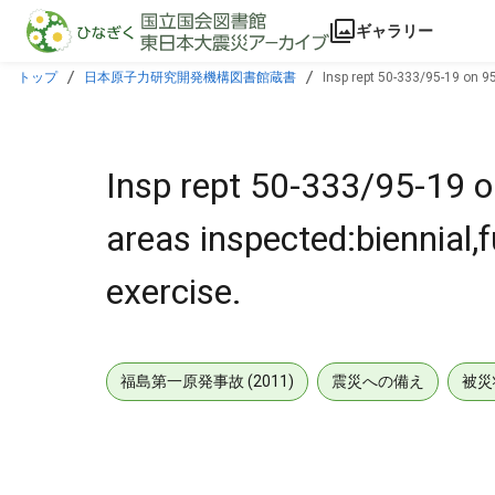
本文に飛ぶ
ギャラリー
トップ
日本原子力研究開発機構図書館蔵書
Insp rept 50-333/95-19 on 9
Insp rept 50-333/95-19 o
areas inspected:biennial,
exercise.
福島第一原発事故 (2011)
震災への備え
被災