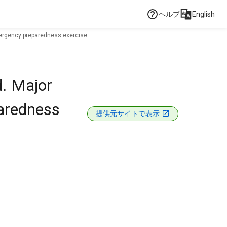
ヘルプ
English
emergency preparedness exercise.
d. Major
paredness
提供元サイトで表示