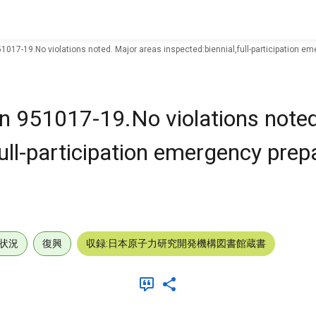
51017-19.No violations noted. Major areas inspected:biennial,full-participation 
n 951017-19.No violations note
full-participation emergency pre
状況
復興
収録:日本原子力研究開発機構図書館蔵書