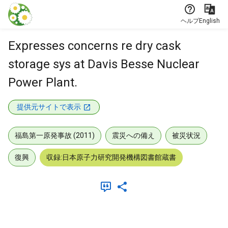
本文に飛ぶ
ヘルプ
English
Expresses concerns re dry cask
storage sys at Davis Besse Nuclear
Power Plant.
提供元サイトで表示
福島第一原発事故 (2011)
震災への備え
被災状況
復興
収録:日本原子力研究開発機構図書館蔵書