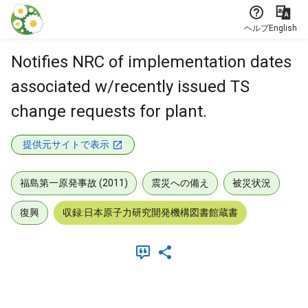
本文に飛ぶ
ヘルプ
English
Notifies NRC of implementation dates
associated w/recently issued TS
change requests for plant.
提供元サイトで表示
福島第一原発事故 (2011)
震災への備え
被災状況
復興
収録:日本原子力研究開発機構図書館蔵書