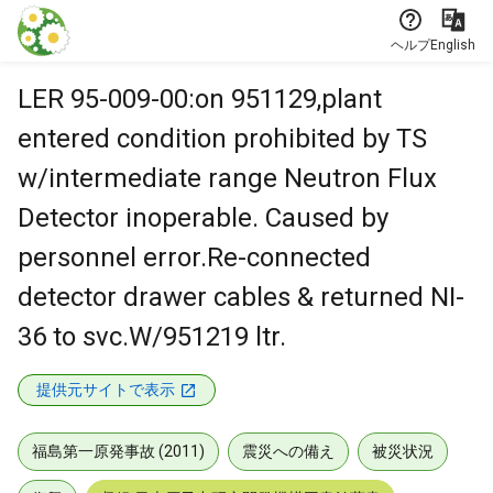
本文に飛ぶ
ヘルプ
English
LER 95-009-00:on 951129,plant
entered condition prohibited by TS
w/intermediate range Neutron Flux
Detector inoperable. Caused by
personnel error.Re-connected
detector drawer cables & returned NI-
36 to svc.W/951219 ltr.
提供元サイトで表示
福島第一原発事故 (2011)
震災への備え
被災状況