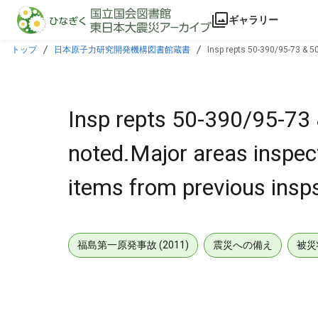
本文に飛ぶ
ギャラリー
トップ
日本原子力研究開発機構図書館蔵書
Insp repts 50-390/95-73 & 
Insp repts 50-390/95-73
noted.Major areas inspe
items from previous insp
福島第一原発事故 (2011)
震災への備え
被災