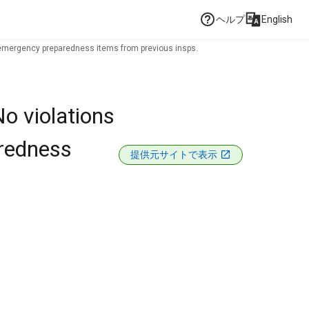
ヘルプ
English
 emergency preparedness items from previous insps.
o violations
aredness
提供元サイトで表示