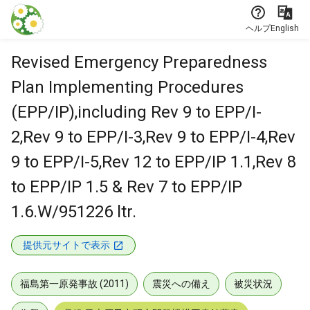
本文に飛ぶ
ヘルプ
English
Revised Emergency Preparedness
Plan Implementing Procedures
(EPP/IP),including Rev 9 to EPP/I-
2,Rev 9 to EPP/I-3,Rev 9 to EPP/I-4,Rev
9 to EPP/I-5,Rev 12 to EPP/IP 1.1,Rev 8
to EPP/IP 1.5 & Rev 7 to EPP/IP
1.6.W/951226 ltr.
提供元サイトで表示
福島第一原発事故 (2011)
震災への備え
被災状況